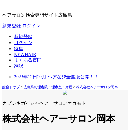
ヘアサロン検索専門サイト
広島県
新規登録
ログイン
新規登録
ログイン
特集
NEWHAIR
よくある質問
翻訳
2023年12日20月 ヘアなび全国版公開！！
総合トップ
>
広島県の理容院・理容室・床屋
>
株式会社ヘアーサロン岡本
カブシキガイシャヘアーサロンオカモト
株式会社ヘアーサロン岡本