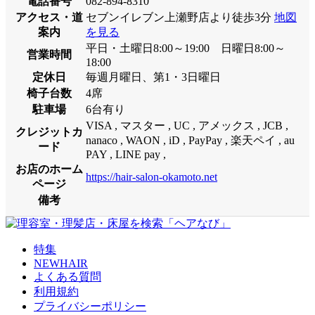
電話番号
082-894-8310
アクセス・道
セブンイレブン上瀬野店より徒歩3分
地図
案内
を見る
平日・土曜日8:00～19:00 日曜日8:00～
営業時間
18:00
定休日
毎週月曜日、第1・3日曜日
椅子台数
4席
駐車場
6台有り
VISA , マスター , UC , アメックス , JCB ,
クレジットカ
nanaco , WAON , iD , PayPay , 楽天ペイ , au
ード
PAY , LINE pay ,
お店のホーム
https://hair-salon-okamoto.net
ページ
備考
特集
NEWHAIR
よくある質問
利用規約
プライバシーポリシー