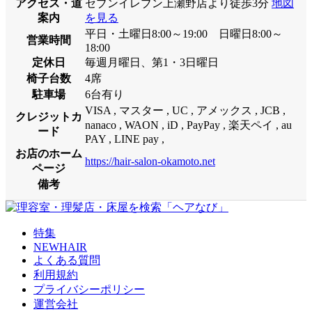
アクセス・道
セブンイレブン上瀬野店より徒歩3分
地図
案内
を見る
平日・土曜日8:00～19:00 日曜日8:00～
営業時間
18:00
定休日
毎週月曜日、第1・3日曜日
椅子台数
4席
駐車場
6台有り
VISA , マスター , UC , アメックス , JCB ,
クレジットカ
nanaco , WAON , iD , PayPay , 楽天ペイ , au
ード
PAY , LINE pay ,
お店のホーム
https://hair-salon-okamoto.net
ページ
備考
特集
NEWHAIR
よくある質問
利用規約
プライバシーポリシー
運営会社