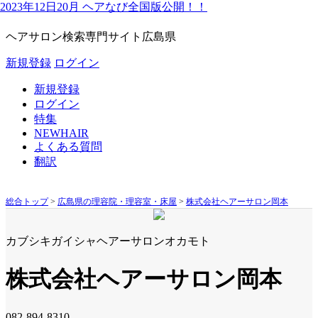
2023年12日20月 ヘアなび全国版公開！！
ヘアサロン検索専門サイト
広島県
新規登録
ログイン
新規登録
ログイン
特集
NEWHAIR
よくある質問
翻訳
総合トップ
>
広島県の理容院・理容室・床屋
>
株式会社ヘアーサロン岡本
カブシキガイシャヘアーサロンオカモト
株式会社ヘアーサロン岡本
082-894-8310