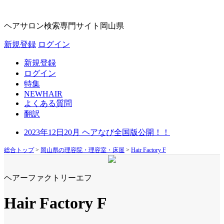
ヘアサロン検索専門サイト
岡山県
新規登録
ログイン
新規登録
ログイン
特集
NEWHAIR
よくある質問
翻訳
2023年12日20月 ヘアなび全国版公開！！
総合トップ
>
岡山県の理容院・理容室・床屋
>
Hair Factory F
ヘアーファクトリーエフ
Hair Factory F