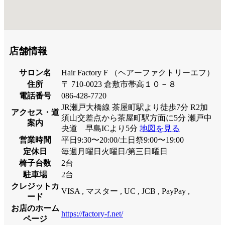
店舗情報
サロン名
Hair Factory F （ヘアーファクトリーエフ）
住所
〒 710-0023 倉敷市帯高１０－８
電話番号
086-428-7720
JR瀬戸大橋線 茶屋町駅より徒歩7分 R2加
アクセス・道
須山交差点から茶屋町駅方面に5分 瀬戸中
案内
央道 早島ICより5分
地図を見る
営業時間
平日9:30〜20:00/土日祭9:00〜19:00
定休日
毎週月曜日火曜日/第三日曜日
椅子台数
2台
駐車場
2台
クレジットカ
VISA , マスター , UC , JCB , PayPay ,
ード
お店のホーム
https://factory-f.net/
ページ