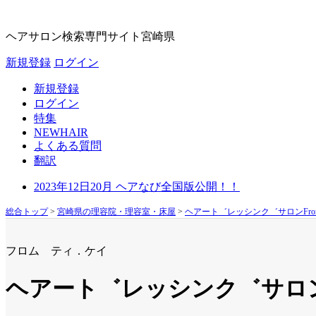
ヘアサロン検索専門サイト
宮崎県
新規登録
ログイン
新規登録
ログイン
特集
NEWHAIR
よくある質問
翻訳
2023年12日20月 ヘアなび全国版公開！！
総合トップ
>
宮崎県の理容院・理容室・床屋
>
ヘアート゛レッシンク゛サロンFrom
フロム ティ．ケイ
ヘアート゛レッシンク゛サロンFr