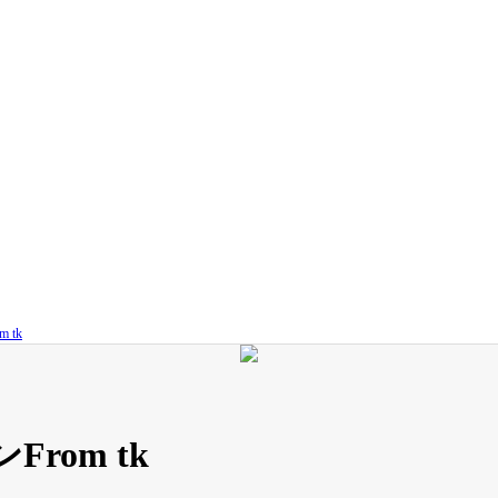
 tk
om tk