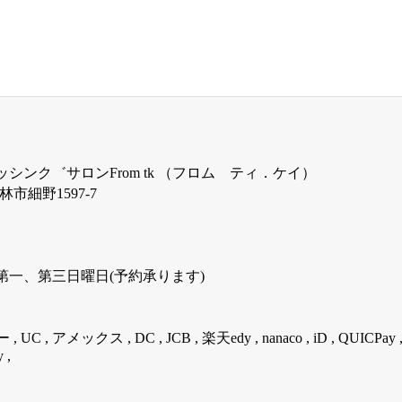
シンク゛サロンFrom tk （フロム ティ．ケイ）
 小林市細野1597-7
第一、第三日曜日(予約承ります)
 UC , アメックス , DC , JCB , 楽天edy , nanaco , iD , QUICPay , Ap
 ,