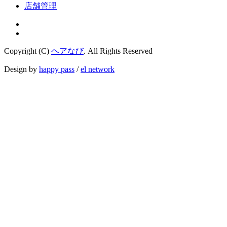
店舗管理
Copyright (C)
ヘアなび
. All Rights Reserved
Design by
happy pass
/
el network