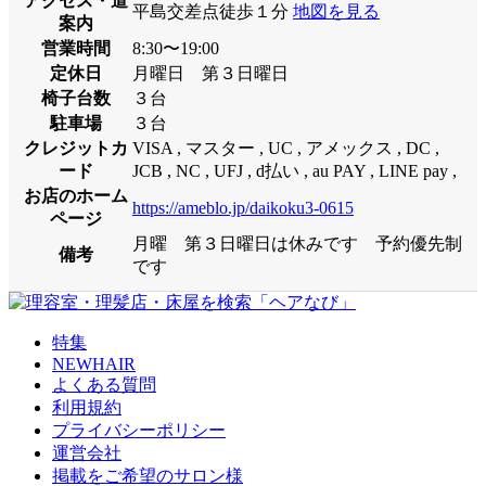
アクセス・道
平島交差点徒歩１分
地図を見る
案内
営業時間
8:30〜19:00
定休日
月曜日 第３日曜日
椅子台数
３台
駐車場
３台
クレジットカ
VISA , マスター , UC , アメックス , DC ,
ード
JCB , NC , UFJ , d払い , au PAY , LINE pay ,
お店のホーム
https://ameblo.jp/daikoku3-0615
ページ
月曜 第３日曜日は休みです 予約優先制
備考
です
特集
NEWHAIR
よくある質問
利用規約
プライバシーポリシー
運営会社
掲載をご希望のサロン様