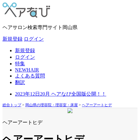
ヘアサロン検索専門サイト
岡山県
新規登録
ログイン
新規登録
ログイン
特集
NEWHAIR
よくある質問
翻訳
2023年12日20月 ヘアなび全国版公開！！
総合トップ
>
岡山県の理容院・理容室・床屋
>
ヘアーアートヒデ
ヘアーアートヒデ
ヘアーアートヒデ