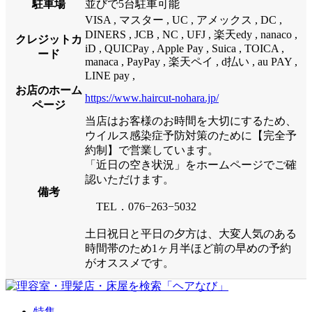
駐車場
並びで5台駐車可能
VISA , マスター , UC , アメックス , DC ,
DINERS , JCB , NC , UFJ , 楽天edy , nanaco ,
クレジットカ
iD , QUICPay , Apple Pay , Suica , TOICA ,
ード
manaca , PayPay , 楽天ペイ , d払い , au PAY ,
LINE pay ,
お店のホーム
https://www.haircut-nohara.jp/
ページ
当店はお客様のお時間を大切にするため、
ウイルス感染症予防対策のために【完全予
約制】で営業しています。
「近日の空き状況」をホームページでご確
認いただけます。
備考
TEL．076−263−5032
土日祝日と平日の夕方は、大変人気のある
時間帯のため1ヶ月半ほど前の早めの予約
がオススメです。
特集