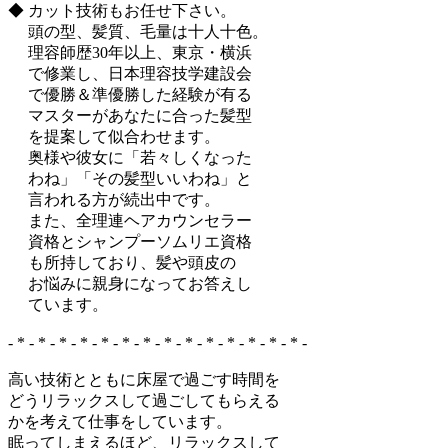
◆ カット技術もお任せ下さい。
頭の型、髪質、毛量は十人十色。
理容師歴30年以上、東京・横浜
で修業し、日本理容技学建設会
で優勝＆準優勝した経験が有る
マスターがあなたに合った髪型
を提案して似合わせます。
奥様や彼女に「若々しくなった
わね」「その髪型いいわね」と
言われる方が続出中です。
また、全理連ヘアカウンセラー
資格とシャンプーソムリエ資格
も所持しており、髪や頭皮の
お悩みに親身になってお答えし
ています。
- * - * - * - * - * - * - * - * - * - * - * - * - * - * -
高い技術とともに床屋で過ごす時間を
どうリラックスして過ごしてもらえる
かを考えて仕事をしています。
眠ってしまえるほど、リラックスして