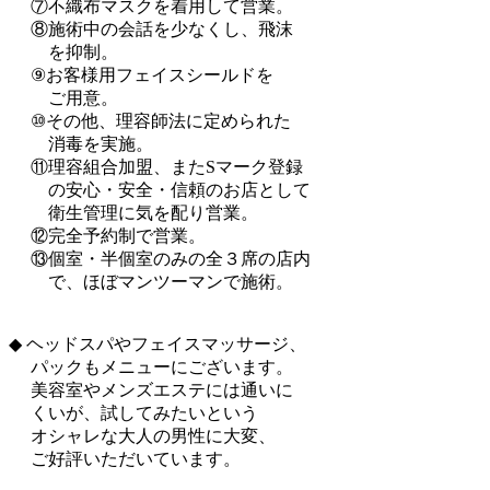
⑦不織布マスクを着用して営業。
⑧施術中の会話を少なくし、飛沫
を抑制。
⑨お客様用フェイスシールドを
ご用意。
⑩その他、理容師法に定められた
消毒を実施。
⑪理容組合加盟、またSマーク登録
の安心・安全・信頼のお店として
衛生管理に気を配り営業。
⑫完全予約制で営業。
⑬個室・半個室のみの全３席の店内
で、ほぼマンツーマンで施術。
◆ ヘッドスパやフェイスマッサージ、
パックもメニューにございます。
美容室やメンズエステには通いに
くいが、試してみたいという
オシャレな大人の男性に大変、
ご好評いただいています。