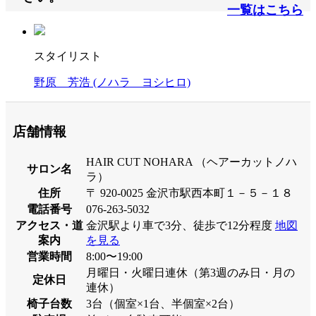
一覧はこちら
スタイリスト
野原 芳浩
(ノハラ ヨシヒロ)
店舗情報
HAIR CUT NOHARA （ヘアーカットノハ
サロン名
ラ）
住所
〒 920-0025 金沢市駅西本町１－５－１８
電話番号
076-263-5032
アクセス・道
金沢駅より車で3分、徒歩で12分程度
地図
案内
を見る
営業時間
8:00〜19:00
月曜日・火曜日連休（第3週のみ日・月の
定休日
連休）
椅子台数
3台（個室×1台、半個室×2台）