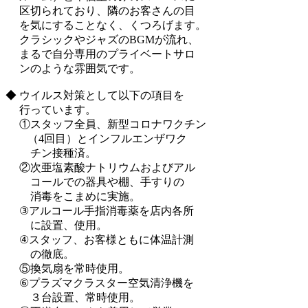
区切られており、隣のお客さんの目
を気にすることなく、くつろげます。
クラシックやジャズのBGMが流れ、
まるで自分専用のプライベートサロ
ンのような雰囲気です。
◆ ウイルス対策として以下の項目を
行っています。
①スタッフ全員、新型コロナワクチン
（4回目）とインフルエンザワク
チン接種済。
②次亜塩素酸ナトリウムおよびアル
コールでの器具や棚、手すりの
消毒をこまめに実施。
③アルコール手指消毒薬を店内各所
に設置、使用。
④スタッフ、お客様ともに体温計測
の徹底。
⑤換気扇を常時使用。
⑥プラズマクラスター空気清浄機を
３台設置、常時使用。