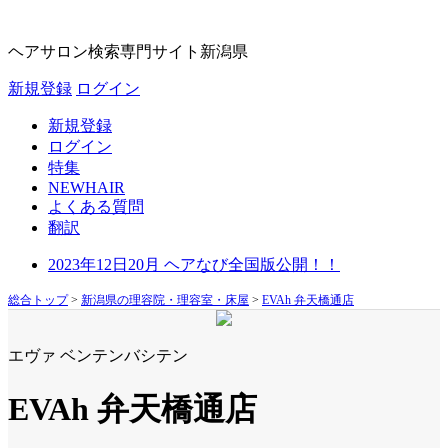
ヘアサロン検索専門サイト
新潟県
新規登録
ログイン
新規登録
ログイン
特集
NEWHAIR
よくある質問
翻訳
2023年12日20月 ヘアなび全国版公開！！
総合トップ
>
新潟県の理容院・理容室・床屋
>
EVAh 弁天橋通店
エヴァ ベンテンバシテン
EVAh 弁天橋通店