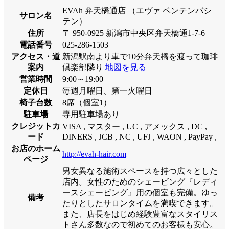
EVAh 弁天橋通店 （エヴァ ベンテンバシ
サロン名
テン）
住所
〒 950-0925 新潟市中央区弁天橋通1-7-6
電話番号
025-286-1503
アクセス・道
新潟駅南より車で10分弁天橋を渡って珈琲
案内
倶楽部隣り
地図を見る
営業時間
9:00～19:00
定休日
毎週月曜日、第一火曜日
椅子台数
8席（個室1）
駐車場
専用駐車場あり
クレジットカ
VISA , マスター , UC , アメックス , DC ,
ード
DINERS , JCB , NC , UFJ , WAON , PayPay ,
お店のホーム
http://evah-hair.com
ページ
男女異なる施術スペースを持つ広々とした
店内。女性のためのシェービング『レディ
ースシェービング』用の個室も完備。ゆっ
備考
たりとしたサロンタイムを満喫できます。
また、店長をはじめ経験豊富なスタイリス
トさん多数なので初めてのお客様も安心。