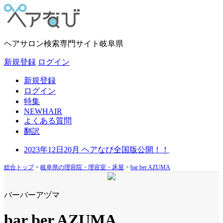
ヘアサロン検索専門サイト
岐阜県
新規登録
ログイン
新規登録
ログイン
特集
NEWHAIR
よくある質問
翻訳
2023年12日20月 ヘアなび全国版公開！！
総合トップ
>
岐阜県の理容院・理容室・床屋
>
bar ber AZUMA
バーバーアヅマ
bar ber AZUMA