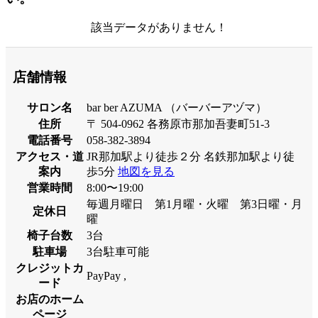
該当データがありません！
店舗情報
サロン名
bar ber AZUMA （バーバーアヅマ）
住所
〒 504-0962 各務原市那加吾妻町51-3
電話番号
058-382-3894
アクセス・道
JR那加駅より徒歩２分 名鉄那加駅より徒
案内
歩5分
地図を見る
営業時間
8:00〜19:00
毎週月曜日 第1月曜・火曜 第3日曜・月
定休日
曜
椅子台数
3台
駐車場
3台駐車可能
クレジットカ
PayPay ,
ード
お店のホーム
ページ